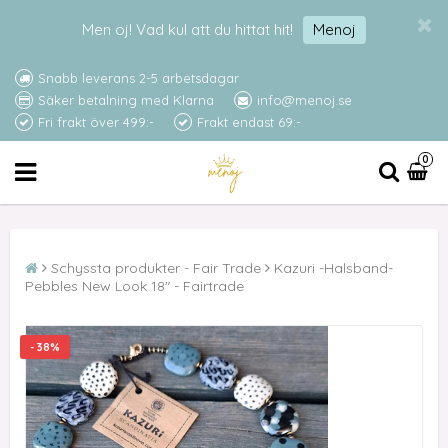
Men oj! Vad kul att du hittat hit!
Menoj
Snabb leverans 2-5 arbetsdagar
Säker betalning med Klarna
info@menoj.se
Fri frakt över 499:-
Frakt endast 69:-
0
Schyssta produkter - Fair Trade
Kazuri -Halsband-
Pebbles New Look 18" - Fairtrade
- 38%