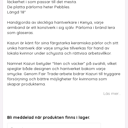
läckerhet i som passar till det mesta.
De platta pärlorna heter Pebbles.
Längd 18"
Handgjorda av skickliga hantverkare i Kenya, varje
armband är ett konstverk i sig själv. Pärlorna i bränd lera
som glaseras.
Kazuri är känt för sina färgstarka keramiska pärlor och sitt
unika hantverk där varje smycke tillverkas för hand av
lokala kvinnor under schyssta och rättvisa arbetsvillkor.
Namnet Kazuri betyder “liten och vacker” på swahili, vilket
speglar både designen och hantverket bakom varje
smycke. Genom Fair Trade-arbete bidrar Kazuri till tryggare
försörjning och bättre möjligheter för kvinnorna som
skapar produkterna.
Läs mer...
Bli meddelad när produkten finns i lager.