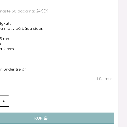
24 SEK
enaste 30 dagarna
tykatt
a motiv på båda sidor.
 25 mm
.
ca 2 mm.
n under tre år.
Läs mer...
+
KÖP