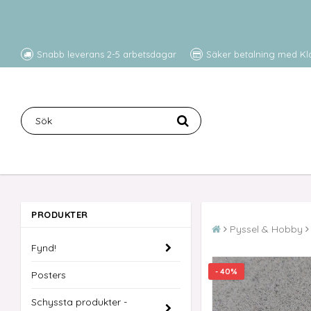
Snabb leverans 2-5 arbetsdagar
Säker betalning med Kl
PRODUKTER
Pyssel & Hobby
Fynd!
- 40%
Posters
Schyssta produkter -