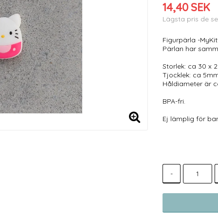
14,40 SEK
Lägsta pris de s
Figurpärla -MyKit
Pärlan har samm
Storlek: ca 30 x
Tjocklek: ca 5mm
Håldiameter är 
BPA-fri.
Ej lämplig för bar
-