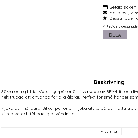
Betala säkert
Maila oss, vi 
Dessa rader k
\* Redigera dessa rade
DELA
Beskrivning
Säkra och giftfria: Våra figurpärlor är tillverkade av BPA-fritt och li
helt trygga att använda för alla åldrar. Perfekt för små händer som u
Mjuka och hållbara: Silikonpärlor är mjuka att ta på och lätta att t
slitstarka och tål daglig användning.

Mångsidigt pysselmaterial: Använd figurpärlorna för att skapa al
halsband till nyckelringar och andra DIY-projekt. De kan även anvä
Visa mer
andra kreativa aktiviteter som stimulerar finmotorik och inlärning.
