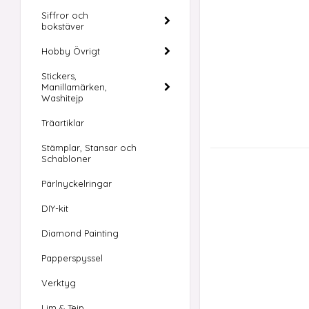
Siffror och
bokstäver
Hobby Övrigt
Stickers,
Manillamärken,
Washitejp
Träartiklar
Stämplar, Stansar och
Schabloner
Pärlnyckelringar
DIY-kit
Diamond Painting
Papperspyssel
Verktyg
Lim & Tejp