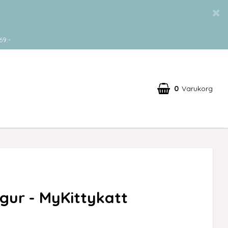
69:-
0
Varukorg
igur - MyKittykatt