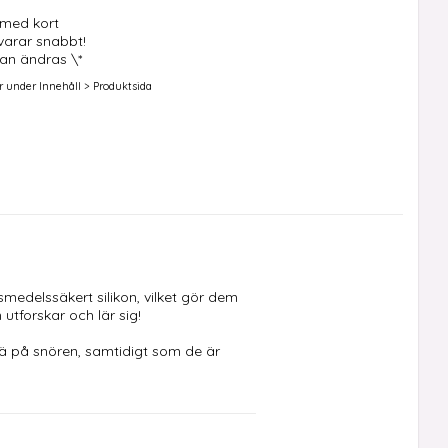
 med kort
svarar snabbt!
an ändras \*
r under Innehåll > Produktsida
vsmedelssäkert silikon, vilket gör dem 
tforskar och lär sig!

rä på snören, samtidigt som de är 
lt från smycken som armband och 
ndas för sensoriska leksaker och 