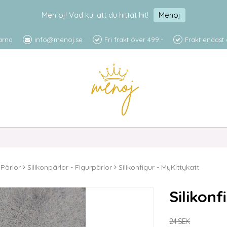
Men oj! Vad kul att du hittat hit!
Menoj
arna
info@menoj.se
Fri frakt över 499:-
Frakt endast 
Pärlor
Silikonpärlor - Figurpärlor
Silikonfigur - MyKittykatt
Silikonf
24 SEK