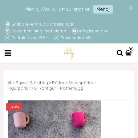
Men oj! Vad kul att du hittat hit!
Menoj
Snabb leverans 2-5 arbetsdagar
Säker betalning med Klarna
info@menoj.se
Fri frakt över 499:-
Frakt endast 69:-
0
Pyssel & Hobby
Pärlor
Silikonpärlor -
Figurpärlor
Silikonfigur - Kaffemugg
- 40%