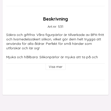
Beskrivning
Art.nr: 531
Säkra och giftfria: Våra figurpärlor är tillverkade av BPA-fritt 
och livsmedelssäkert silikon, vilket gör dem helt trygga att 
använda för alla åldrar. Perfekt för små händer som 
utforskar och lär sig!

Mjuka och hållbara: Silikonpärlor är mjuka att ta på och 
lätta att trä på snören, samtidigt som de är slitstarka och 
tål daglig användning.

Visa mer
Mångsidigt pysselmaterial: Använd figurpärlorna för att 
skapa allt från smycken som armband och halsband till 
nyckelringar och andra DIY-projekt. De kan även användas 
för sensoriska leksaker och andra kreativa aktiviteter som 
stimulerar finmotorik och inlärning.

Stimulera lek och lärande: Våra pärlor är inte bara till för 
dekoration, de är också utmärkta för pedagogiska 
ändamål. Hjälp barn att utveckla sina färdigheter genom 