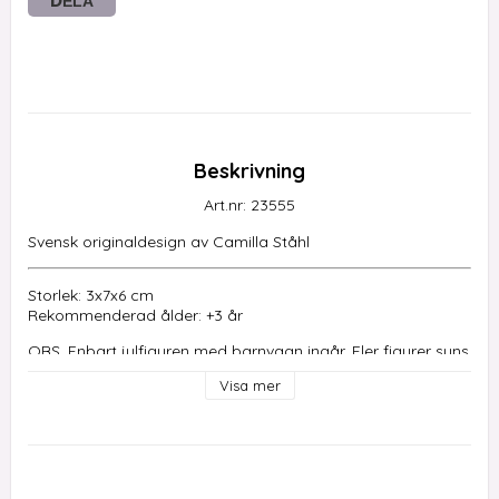
DELA
Beskrivning
Art.nr: 23555
Svensk originaldesign av Camilla Ståhl
Storlek: 3x7x6 cm
Rekommenderad ålder: +3 år
OBS. Enbart julfiguren med barnvagn ingår. Fler figurer syns 
på bild.
Visa mer