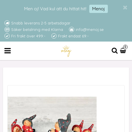
Men oj! Vad kul att du hittat hit!
Menoj
Snabb leverans 2-5 arbetsdagar
Säker betalning med Klarna
info@menoj.se
Fri frakt över 499:-
Frakt endast 69:-
0